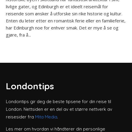
livlige gater, og Edinburgh er et ideelt reisemål for
reisende som ønsker å utforske sin rike historie og kultur.
Enten du leter etter en romantisk ferie eller en familieferie,
har Edinburgh noe for enhver smak. Det er mye å se og
gjøre, fra å...
Londontips
Londontips gir deg de beste tipsene for din reise til
London. Nettsiden er en del av et større nettverk av
reisesider fra
Mita Media
.
Les mer om hvordan vi håndterer din personlige