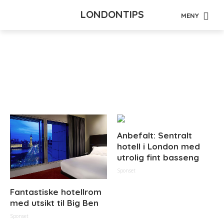
LONDONTIPS
MENY
Tag - Edinburgh New
Town
Anbefalt: Sentralt
hotell i London med
utrolig fint basseng
Sponset
Fantastiske hotellrom
med utsikt til Big Ben
Sponset