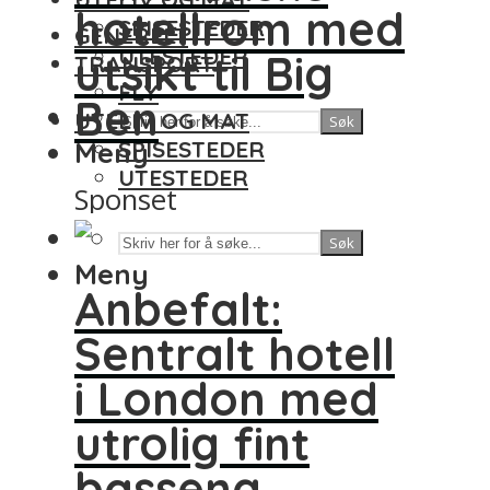
hotellrom med
SPISESTEDER
GENERELT
UTESTEDER
utsikt til Big
TRANSPORT
FLY
Ben
UTELIV OG MAT
Søk
Meny
SPISESTEDER
UTESTEDER
Sponset
Søk
Meny
Anbefalt:
Sentralt hotell
i London med
utrolig fint
basseng