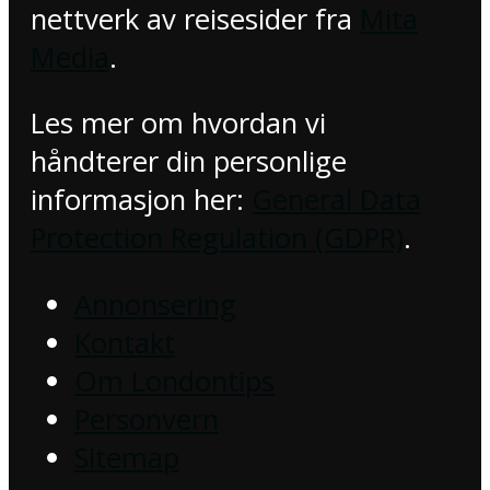
nettverk av reisesider fra
Mita
Media
.
Les mer om hvordan vi
håndterer din personlige
informasjon her:
General Data
Protection Regulation (GDPR)
.
Annonsering
Kontakt
Om Londontips
Personvern
Sitemap