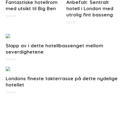
Fantastiske hotellrom
Anbefalt: Sentralt
med utsikt til Big Ben
hotell i London med
utrolig fint basseng
Sponset
Sponset
Slapp av i dette hotellbassenget mellom
severdighetene
Sponset
Londons fineste takterrasse på dette nydelige
hotellet
Sponset