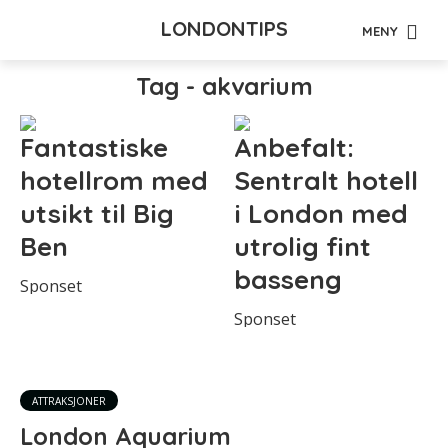
LONDONTIPS
MENY
Tag - akvarium
Fantastiske
Anbefalt:
hotellrom med
Sentralt hotell
utsikt til Big
i London med
Ben
utrolig fint
basseng
Sponset
Sponset
ATTRAKSJONER
London Aquarium