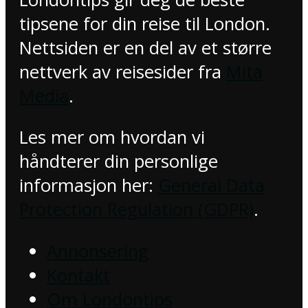
tipsene for din reise til London.
Nettsiden er en del av et større
nettverk av reisesider fra
Mita
Media
.
Les mer om hvordan vi
håndterer din personlige
informasjon her:
General Data
Protection Regulation (GDPR)
.
Annonsering
Kontakt
Om Londontips