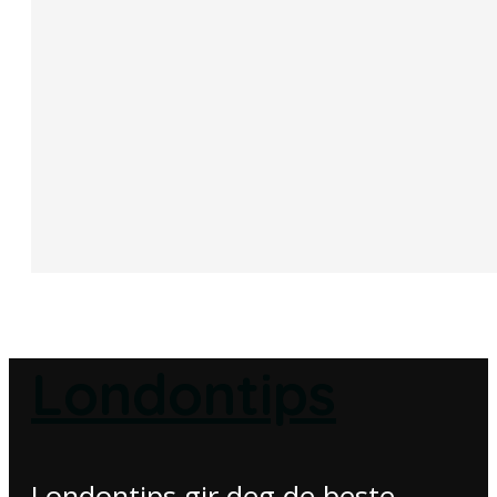
Londontips
Londontips gir deg de beste