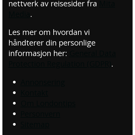
nettverk av reisesider fra
Mita
Media
.
Les mer om hvordan vi
håndterer din personlige
informasjon her:
General Data
Protection Regulation (GDPR)
.
Annonsering
Kontakt
Om Londontips
Personvern
Sitemap