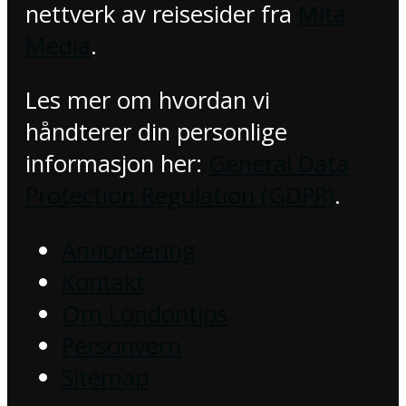
nettverk av reisesider fra
Mita
Media
.
Les mer om hvordan vi
håndterer din personlige
informasjon her:
General Data
Protection Regulation (GDPR)
.
Annonsering
Kontakt
Om Londontips
Personvern
Sitemap