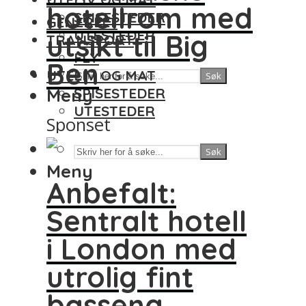
hotellrom med
SPISESTEDER
GENERELT
UTESTEDER
utsikt til Big
TRANSPORT
FLY
Ben
UTELIV OG MAT
Søk
Meny
SPISESTEDER
UTESTEDER
Sponset
Søk
Meny
Anbefalt:
Sentralt hotell
i London med
utrolig fint
basseng