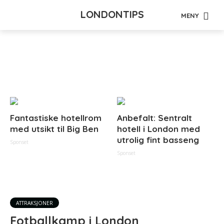
LONDONTIPS
MENY
Tag - emirates
Fantastiske hotellrom
Anbefalt: Sentralt
med utsikt til Big Ben
hotell i London med
utrolig fint basseng
Sponset
Sponset
ATTRAKSJONER
Fotballkamp i London