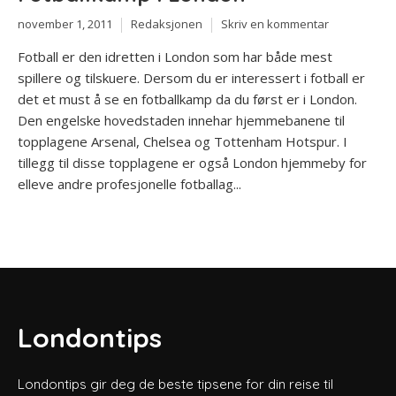
november 1, 2011
Redaksjonen
Skriv en kommentar
Fotball er den idretten i London som har både mest
spillere og tilskuere. Dersom du er interessert i fotball er
det et must å se en fotballkamp da du først er i London.
Den engelske hovedstaden innehar hjemmebanene til
topplagene Arsenal, Chelsea og Tottenham Hotspur. I
tillegg til disse topplagene er også London hjemmeby for
elleve andre profesjonelle fotballag...
Londontips
Londontips gir deg de beste tipsene for din reise til