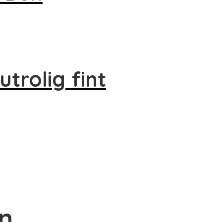
trolig fint
on