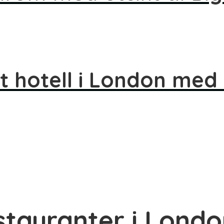
t hotell i London med u
estauranter i Lond