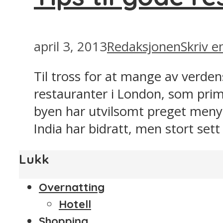
april 3, 2013
Redaksjonen
Skriv 
Til tross for at mange av verde
restauranter i London, som primæ
byen har utvilsomt preget menyk
India har bidratt, men stort sett 
Lukk
Overnatting
Hotell
Shopping