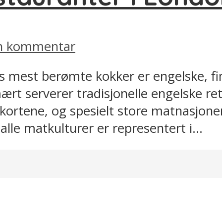
en kommentar
ns mest berømte kokker er engelske, f
rt serverer tradisjonelle engelske ret
ortene, og spesielt store matnasjoner 
alle matkulturer er representert i...