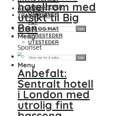
hotellrom med
SPISESTEDER
GENERELT
UTESTEDER
utsikt til Big
TRANSPORT
FLY
Ben
UTELIV OG MAT
Søk
Meny
SPISESTEDER
UTESTEDER
Sponset
Søk
Meny
Anbefalt:
Sentralt hotell
i London med
utrolig fint
basseng