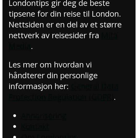
Londontips gir deg de beste
tipsene for din reise til London.
Nettsiden er en del av et større
nettverk av reisesider fra
Mita
Media
.
Les mer om hvordan vi
håndterer din personlige
informasjon her:
General Data
Protection Regulation (GDPR)
.
Annonsering
Kontakt
Om Londontips