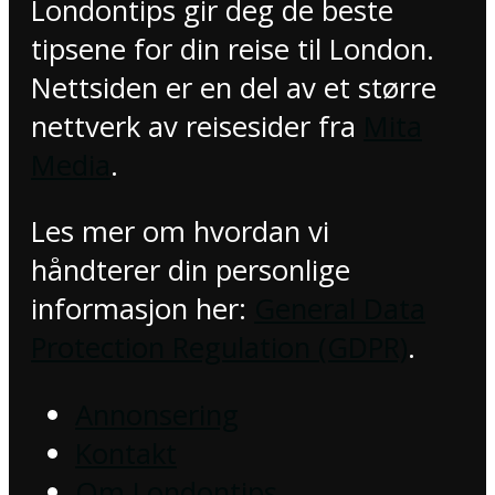
Londontips gir deg de beste
tipsene for din reise til London.
Nettsiden er en del av et større
nettverk av reisesider fra
Mita
Media
.
Les mer om hvordan vi
håndterer din personlige
informasjon her:
General Data
Protection Regulation (GDPR)
.
Annonsering
Kontakt
Om Londontips