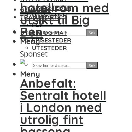
hotellrom med
SPISESTEDER
GENERELT
UTESTEDER
utsikt til Big
TRANSPORT
FLY
Ben
UTELIV OG MAT
Søk
Meny
SPISESTEDER
UTESTEDER
Sponset
Søk
Meny
Anbefalt:
Sentralt hotell
i London med
utrolig fint
basseng