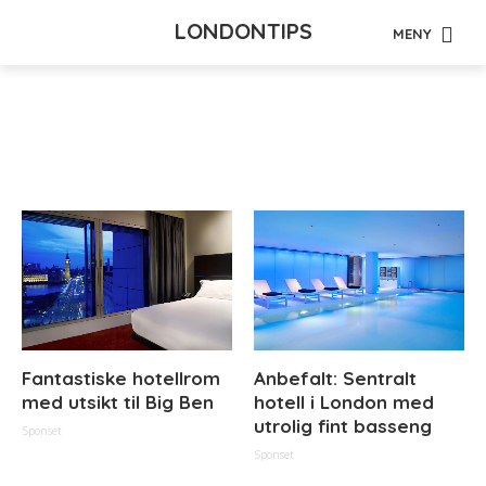
LONDONTIPS
MENY
Tag - julemat
Fantastiske hotellrom
Anbefalt: Sentralt
med utsikt til Big Ben
hotell i London med
utrolig fint basseng
Sponset
Sponset