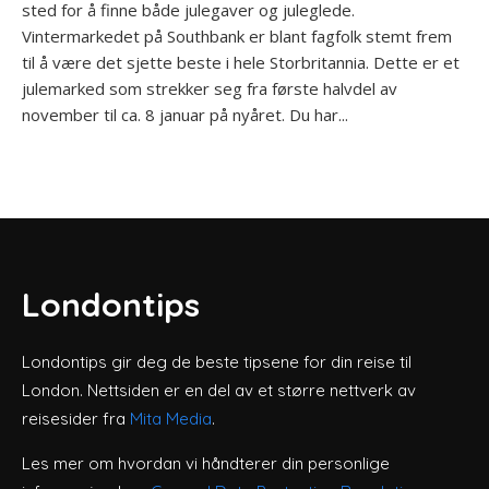
sted for å finne både julegaver og juleglede.
Vintermarkedet på Southbank er blant fagfolk stemt frem
til å være det sjette beste i hele Storbritannia. Dette er et
julemarked som strekker seg fra første halvdel av
november til ca. 8 januar på nyåret. Du har...
Londontips
Londontips gir deg de beste tipsene for din reise til
London. Nettsiden er en del av et større nettverk av
reisesider fra
Mita Media
.
Les mer om hvordan vi håndterer din personlige