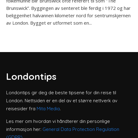
folkemunne blir Brunswick ofte referert til som “The
Brunswick”. Byggingen av senteret ble ferdig i 1972 og har
beliggenhet halvannen kilometer nord for sentrumskjernen
av London. Bygget er utformet som en...
Londontips
Londontips gir deg de beste tipsene for din reise til
London. Nettsiden er en del av et større nettverk av
reisesider fra
Mita Media
.
Les mer om hvordan vi håndterer din personlige
informasjon her:
General Data Protection Regulation
(GDPR)
.