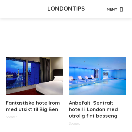
LONDONTIPS
MENY
Tag - klesshopping
Fantastiske hotellrom
Anbefalt: Sentralt
med utsikt til Big Ben
hotell i London med
utrolig fint basseng
Sponset
Sponset