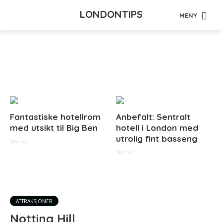
LONDONTIPS
MENY
Tag - kostymeparade
Fantastiske hotellrom
Anbefalt: Sentralt
med utsikt til Big Ben
hotell i London med
utrolig fint basseng
Sponset
Sponset
ATTRAKSJONER
Notting Hill