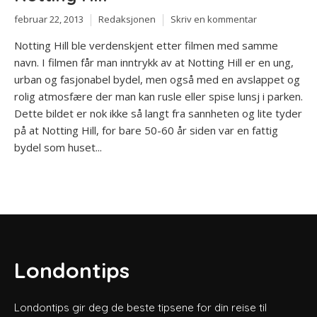
februar 22, 2013
Redaksjonen
Skriv en kommentar
Notting Hill ble verdenskjent etter filmen med samme
navn. I filmen får man inntrykk av at Notting Hill er en ung,
urban og fasjonabel bydel, men også med en avslappet og
rolig atmosfære der man kan rusle eller spise lunsj i parken.
Dette bildet er nok ikke så langt fra sannheten og lite tyder
på at Notting Hill, for bare 50-60 år siden var en fattig
bydel som huset...
Londontips
Londontips gir deg de beste tipsene for din reise til