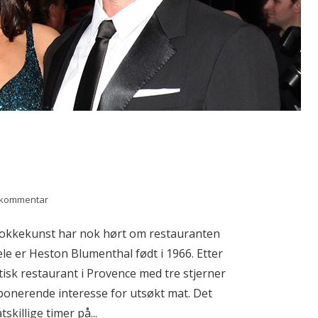
n kommentar
 kokkekunst har nok hørt om restauranten
e er Heston Blumenthal født i 1966. Etter
tisk restaurant i Provence med tre stjerner
ponerende interesse for utsøkt mat. Det
killige timer på...