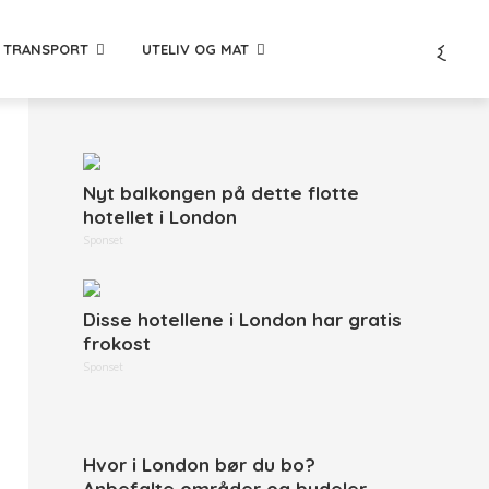
TRANSPORT
UTELIV OG MAT
Nyt balkongen på dette flotte
hotellet i London
Sponset
Disse hotellene i London har gratis
frokost
Sponset
Hvor i London bør du bo?
Anbefalte områder og bydeler