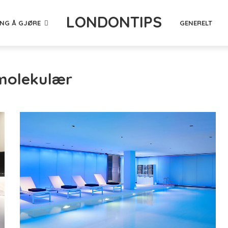
LONDONTIPS
ING Å GJØRE
GENERELT
 molekulær