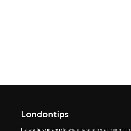
Londontips
Londontips gir deg de beste tipsene for din reise til L