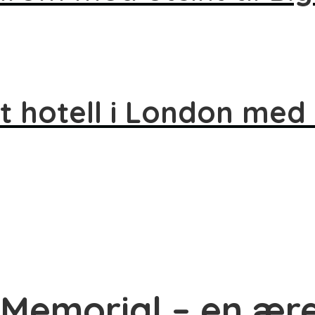
t hotell i London med u
Memorial – en ære