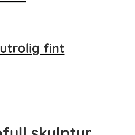
trolig fint
full skulptur