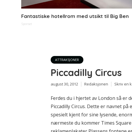
Fantastiske hotellrom med utsikt til Big Ben
Sponset
ATTRAKSJONER
Piccadilly Circus
august 30, 2012
Redaksjonen
Skriv en
Ferdes du i hjertet av London så er de
Piccadilly Circus. Dette er navnet på
spesielt kjent for sine lysende, enorm
nærmeste du kommer Times Square i
reklameplakater Plassens fontene er 