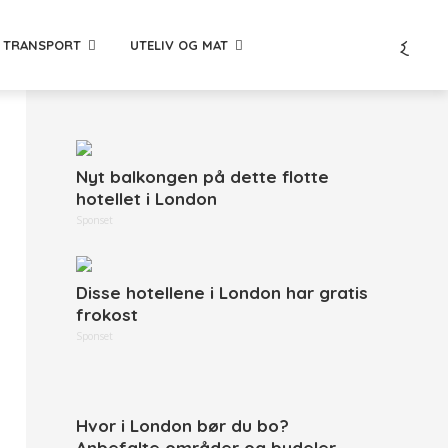
TRANSPORT
UTELIV OG MAT
Nyt balkongen på dette flotte
hotellet i London
Sponset
Disse hotellene i London har gratis
frokost
Sponset
Hvor i London bør du bo?
Anbefalte områder og bydeler