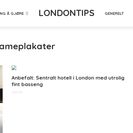
LONDONTIPS
ING Å GJØRE
GENERELT
klameplakater
Anbefalt: Sentralt hotell i London med utrolig
fint basseng
Sponset