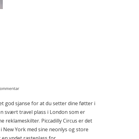
 kommentar
t god sjanse for at du setter dine føtter i
 en svært travel plass i London som er
e reklameskilter. Piccadilly Circus er det
 New York med sine neonlys og store
en yndet rasteplass for...