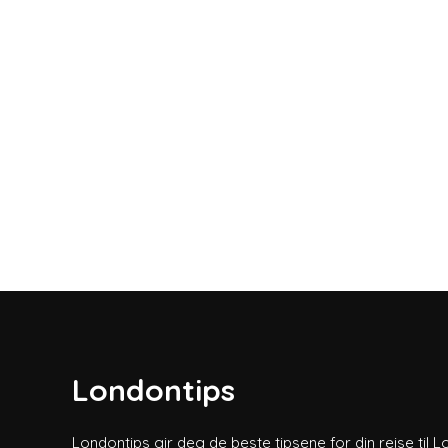
Londontips
Londontips gir deg de beste tipsene for din reise til L