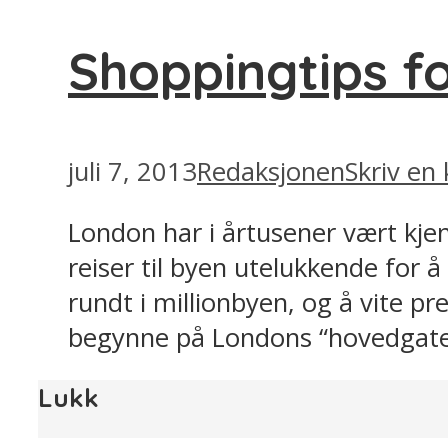
Shoppingtips f
juli 7, 2013
Redaksjonen
Skriv e
London har i årtusener vært kje
reiser til byen utelukkende for å
rundt i millionbyen, og å vite pr
begynne på Londons “hovedgate”
Lukk