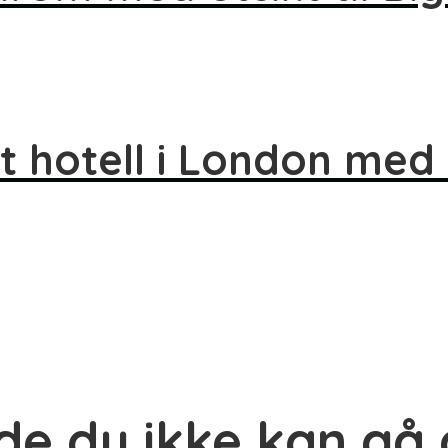
t hotell i London med u
e du ikke kan gå g