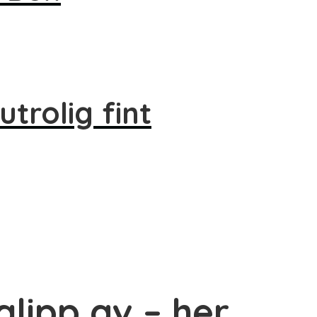
trolig fint
lipp av – her