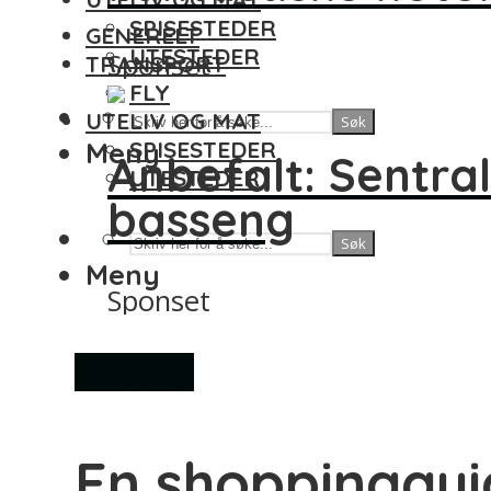
SPISESTEDER
GENERELT
UTESTEDER
Sponset
TRANSPORT
FLY
UTELIV OG MAT
Søk
Meny
SPISESTEDER
Anbefalt: Sentral
UTESTEDER
basseng
Søk
Meny
Sponset
Shopping
En shoppingguid