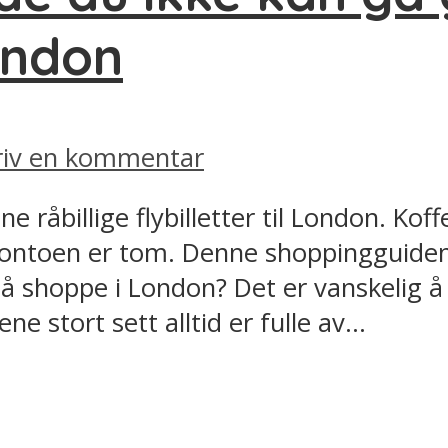
ondon
riv en kommentar
 råbillige flybilletter til London. Koff
 kontoen er tom. Denne shoppingguiden 
 å shoppe i London? Det er vanskelig å 
 stort sett alltid er fulle av...