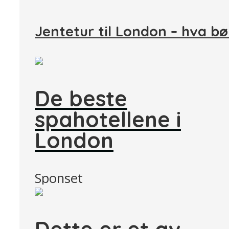
Jentetur til London – hva bø
De beste
spahotellene i
London
Sponset
Dette er et av