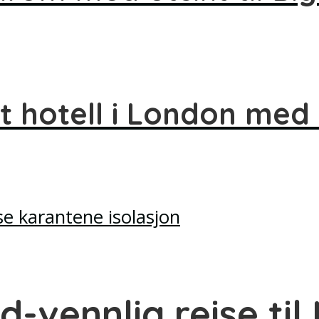
t hotell i London med u
id-vennlig reise ti