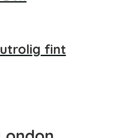
trolig fint
l London