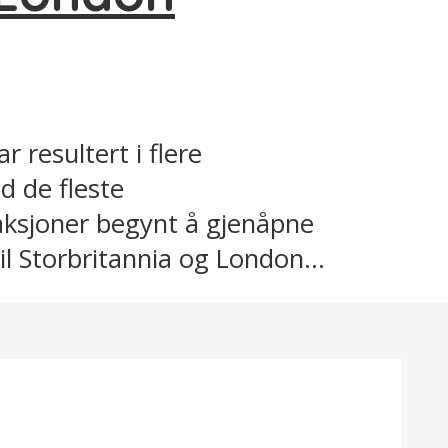
resultert i flere
d de fleste
raksjoner begynt å gjenåpne
til Storbritannia og London...