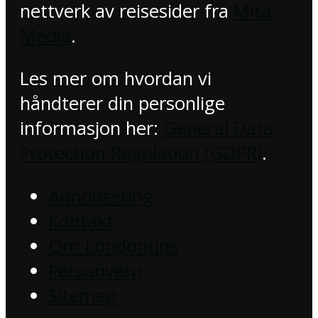
nettverk av reisesider fra
Mita
Media
.
Les mer om hvordan vi
håndterer din personlige
informasjon her:
General Data
Protection Regulation (GDPR)
.
Annonsering
Kontakt
Om Londontips
Personvern
Sitemap