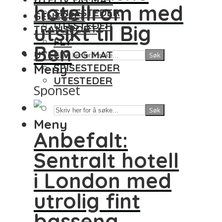
hotellrom med
SPISESTEDER
GENERELT
UTESTEDER
utsikt til Big
TRANSPORT
FLY
Ben
UTELIV OG MAT
Søk
Meny
SPISESTEDER
UTESTEDER
Sponset
Søk
Meny
Anbefalt:
Sentralt hotell
i London med
utrolig fint
basseng