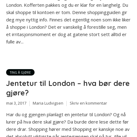
London. Kofferten pakkes og du er klar for en langhelg. Du
skal shoppe til kontoen er tom. Denne shoppingguiden gir
deg mye nyttig info. Finnes det egentlig noen som ikke liker
å shoppe i London? Det er vanskelig å forestille seg, men
et irritasjonsmoment er dog at gatene stort sett alltid er
fulle av...
TING Å GJØRE
Jentetur til London – hva bør dere
gjøre?
mai 3, 2017
Maria Ludvigsen
Skriv en kommentar
Har du og gjengen planlagt en jentetur til London? Og nå
lurer på hva dere skal gjøre? Da burde dere lese dette før
dere drar. Shopping hører med Shopping er kanskje noe av
det absolutt viktigste når jentegjengen skal på tur. Alle vil