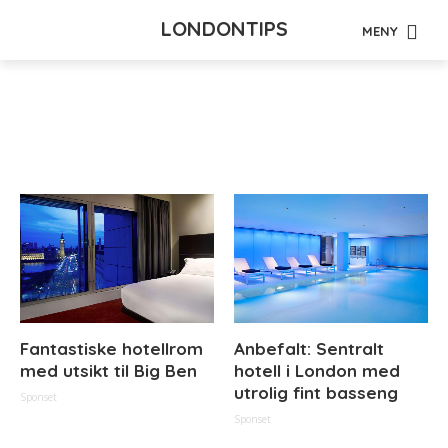
LONDONTIPS
MENY
Tag - tur
Fantastiske hotellrom
Anbefalt: Sentralt
med utsikt til Big Ben
hotell i London med
utrolig fint basseng
Sponset
Sponset