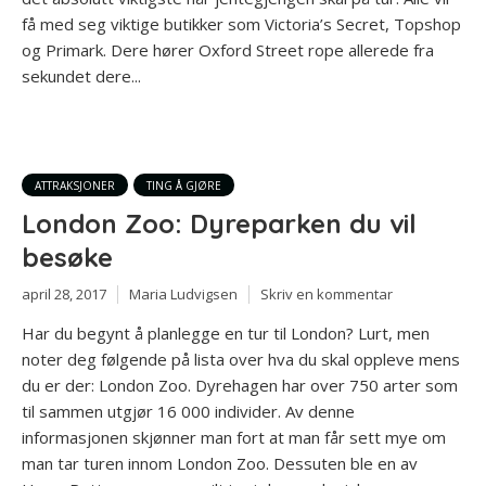
få med seg viktige butikker som Victoria’s Secret, Topshop
og Primark. Dere hører Oxford Street rope allerede fra
sekundet dere...
ATTRAKSJONER
TING Å GJØRE
London Zoo: Dyreparken du vil
besøke
april 28, 2017
Maria Ludvigsen
Skriv en kommentar
Har du begynt å planlegge en tur til London? Lurt, men
noter deg følgende på lista over hva du skal oppleve mens
du er der: London Zoo. Dyrehagen har over 750 arter som
til sammen utgjør 16 000 individer. Av denne
informasjonen skjønner man fort at man får sett mye om
man tar turen innom London Zoo. Dessuten ble en av