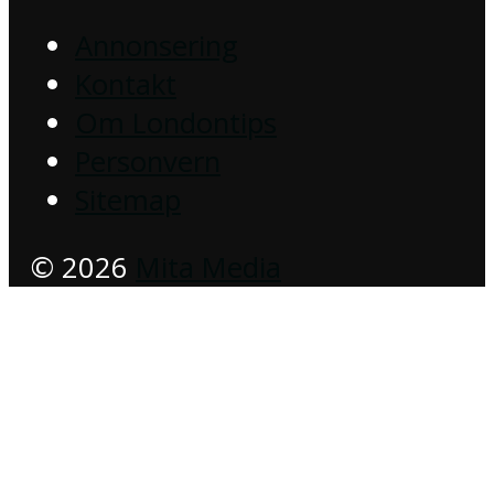
Annonsering
Kontakt
Om Londontips
Personvern
Sitemap
© 2026
Mita Media