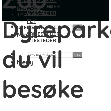
SPISESTEDER
GENERELT
UTESTEDER
TRANSPORT
Dyrepark
FLY
UTELIV OG MAT
Søk
Meny
SPISESTEDER
UTESTEDER
du vil
Søk
Meny
besøke