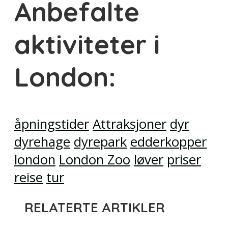
Anbefalte
aktiviteter i
London:
åpningstider
Attraksjoner
dyr
dyrehage
dyrepark
edderkopper
london
London Zoo
løver
priser
reise
tur
RELATERTE ARTIKLER