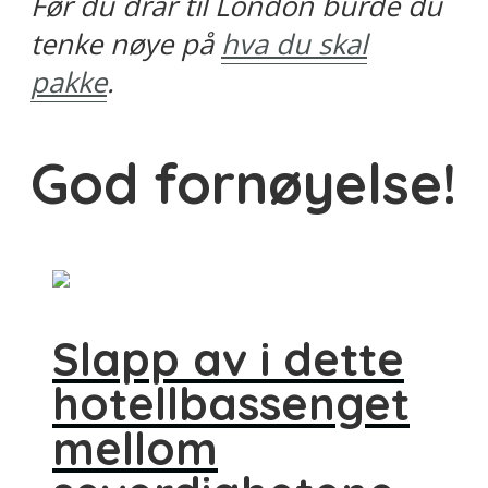
Før du drar til London burde du
tenke nøye på
hva du skal
pakke
.
God fornøyelse!
Slapp av i dette
hotellbassenget
mellom