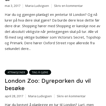
mai 3, 2017
Maria Ludvigsen
Skriv en kommentar
Har du og gjengen planlagt en jentetur til London? Og nå
lurer på hva dere skal gjøre? Da burde dere lese dette før
dere drar. Shopping hører med Shopping er kanskje noe av
det absolutt viktigste når jentegjengen skal på tur. Alle vil
få med seg viktige butikker som Victoria’s Secret, Topshop
og Primark. Dere hører Oxford Street rope allerede fra
sekundet dere...
ATTRAKSJONER
TING Å GJØRE
London Zoo: Dyreparken du vil
besøke
april 28, 2017
Maria Ludvigsen
Skriv en kommentar
Har du begynt å planlegge en tur til London? Lurt, men