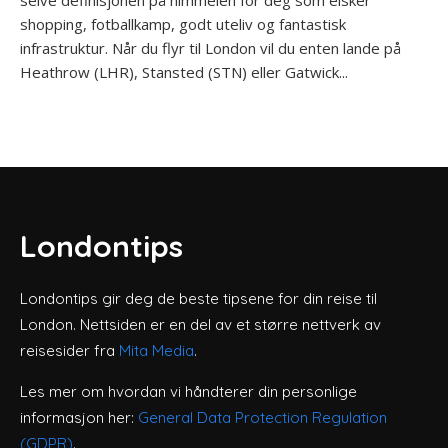
shopping, fotballkamp, godt uteliv og fantastisk
infrastruktur. Når du flyr til London vil du enten lande på
Heathrow (LHR), Stansted (STN) eller Gatwick...
Londontips
Londontips gir deg de beste tipsene for din reise til
London. Nettsiden er en del av et større nettverk av
reisesider fra
Mita Media
.
Les mer om hvordan vi håndterer din personlige
informasjon her:
General Data Protection Regulation
(GDPR)
.