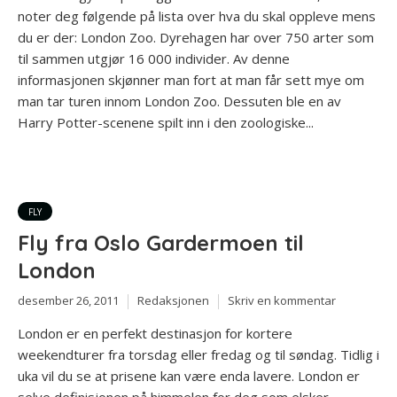
noter deg følgende på lista over hva du skal oppleve mens
du er der: London Zoo. Dyrehagen har over 750 arter som
til sammen utgjør 16 000 individer. Av denne
informasjonen skjønner man fort at man får sett mye om
man tar turen innom London Zoo. Dessuten ble en av
Harry Potter-scenene spilt inn i den zoologiske...
FLY
Fly fra Oslo Gardermoen til
London
desember 26, 2011
Redaksjonen
Skriv en kommentar
London er en perfekt destinasjon for kortere
weekendturer fra torsdag eller fredag og til søndag. Tidlig i
uka vil du se at prisene kan være enda lavere. London er
selve definisjonen på himmelen for deg som elsker