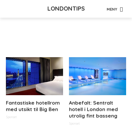
LONDONTIPS
MENY
Tag - reise
Fantastiske hotellrom
Anbefalt: Sentralt
med utsikt til Big Ben
hotell i London med
utrolig fint basseng
Sponset
Sponset