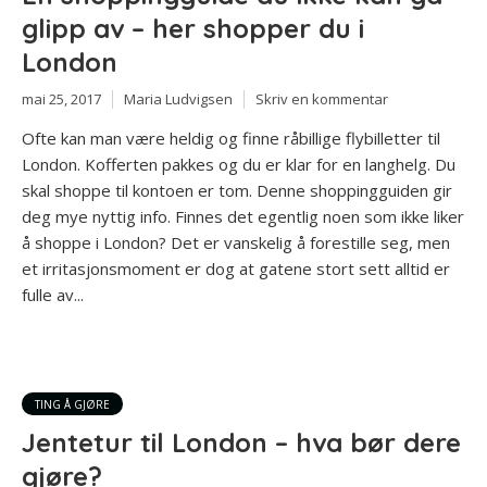
glipp av – her shopper du i
London
mai 25, 2017
Maria Ludvigsen
Skriv en kommentar
Ofte kan man være heldig og finne råbillige flybilletter til
London. Kofferten pakkes og du er klar for en langhelg. Du
skal shoppe til kontoen er tom. Denne shoppingguiden gir
deg mye nyttig info. Finnes det egentlig noen som ikke liker
å shoppe i London? Det er vanskelig å forestille seg, men
et irritasjonsmoment er dog at gatene stort sett alltid er
fulle av...
TING Å GJØRE
Jentetur til London – hva bør dere
gjøre?