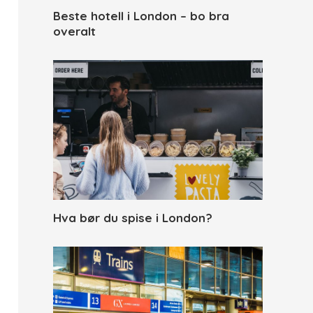
Beste hotell i London – bo bra
overalt
Hva bør du spise i London?