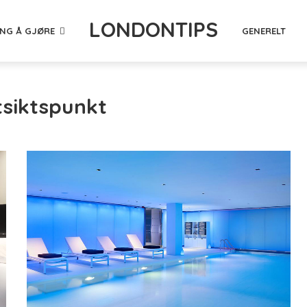
LONDONTIPS
ING Å GJØRE
GENERELT
tsiktspunkt