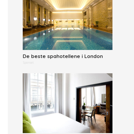
De beste spahotellene i London
Sponset