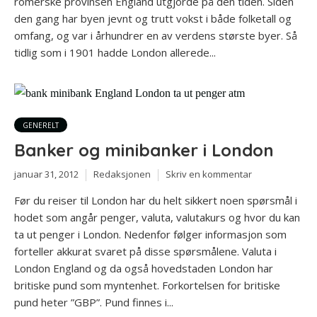
romerske provinsen England utgjorde på den tiden. Siden
den gang har byen jevnt og trutt vokst i både folketall og
omfang, og var i århundrer en av verdens største byer. Så
tidlig som i 1901 hadde London allerede...
GENERELT
Banker og minibanker i London
januar 31, 2012
Redaksjonen
Skriv en kommentar
Før du reiser til London har du helt sikkert noen spørsmål i
hodet som angår penger, valuta, valutakurs og hvor du kan
ta ut penger i London. Nedenfor følger informasjon som
forteller akkurat svaret på disse spørsmålene. Valuta i
London England og da også hovedstaden London har
britiske pund som myntenhet. Forkortelsen for britiske
pund heter ”GBP”. Pund finnes i...