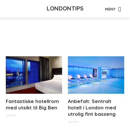
LONDONTIPS
MENY
Tag - valuta
Fantastiske hotellrom
Anbefalt: Sentralt
med utsikt til Big Ben
hotell i London med
utrolig fint basseng
Sponset
Sponset