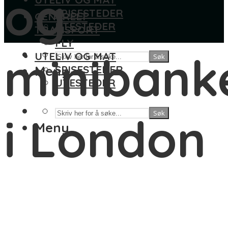
og
SPISESTEDER
GENERELT
UTESTEDER
TRANSPORT
FLY
minibank
UTELIV OG MAT
Søk
Meny
SPISESTEDER
UTESTEDER
Søk
i London
Meny