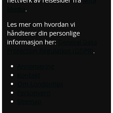
nettverk av reisesider fra
Mita
Media
.
Les mer om hvordan vi
håndterer din personlige
informasjon her:
General Data
Protection Regulation (GDPR)
.
Annonsering
Kontakt
Om Londontips
Personvern
Sitemap