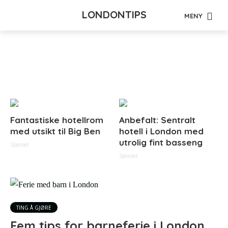
LONDONTIPS
MENY
Tag - zoo
Fantastiske hotellrom
Anbefalt: Sentralt
med utsikt til Big Ben
hotell i London med
utrolig fint basseng
Sponset
Sponset
TING Å GJØRE
Fem tips for barneferie i London