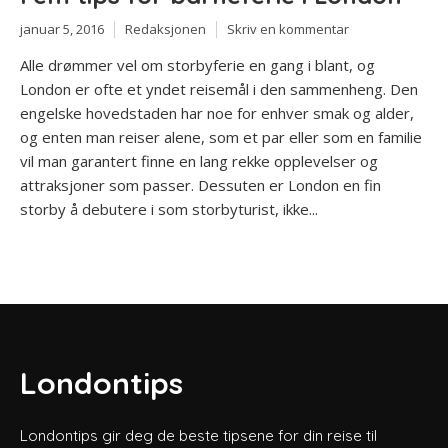
januar 5, 2016
Redaksjonen
Skriv en kommentar
Alle drømmer vel om storbyferie en gang i blant, og
London er ofte et yndet reisemål i den sammenheng. Den
engelske hovedstaden har noe for enhver smak og alder,
og enten man reiser alene, som et par eller som en familie
vil man garantert finne en lang rekke opplevelser og
attraksjoner som passer. Dessuten er London en fin
storby å debutere i som storbyturist, ikke...
Londontips
Londontips gir deg de beste tipsene for din reise til