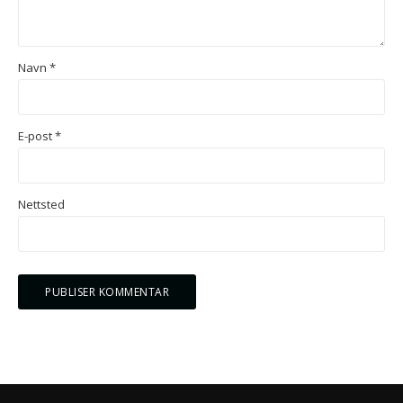
Navn
*
E-post
*
Nettsted