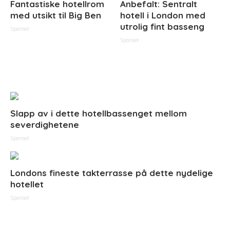
Fantastiske hotellrom
Anbefalt: Sentralt
med utsikt til Big Ben
hotell i London med
utrolig fint basseng
Sponset
Sponset
Slapp av i dette hotellbassenget mellom
severdighetene
Sponset
Londons fineste takterrasse på dette nydelige
hotellet
Sponset