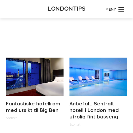
LONDONTIPS
MENY
Tag - fotball
Fantastiske hotellrom
Anbefalt: Sentralt
med utsikt til Big Ben
hotell i London med
utrolig fint basseng
Sponset
Sponset