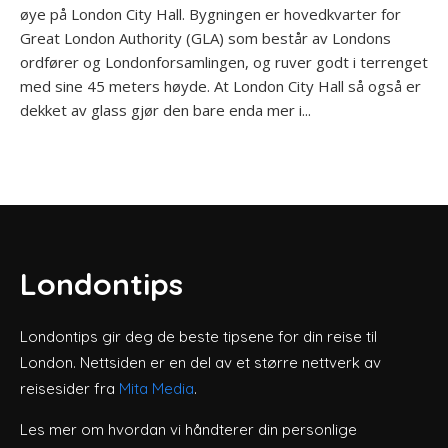
øye på London City Hall. Bygningen er hovedkvarter for
Great London Authority (GLA) som består av Londons
ordfører og Londonforsamlingen, og ruver godt i terrenget
med sine 45 meters høyde. At London City Hall så også er
dekket av glass gjør den bare enda mer i...
Londontips
Londontips gir deg de beste tipsene for din reise til
London. Nettsiden er en del av et større nettverk av
reisesider fra
Mita Media
.
Les mer om hvordan vi håndterer din personlige