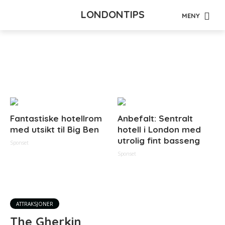
LONDONTIPS
MENY
Tag - glass
Fantastiske hotellrom
Anbefalt: Sentralt
med utsikt til Big Ben
hotell i London med
utrolig fint basseng
Sponset
Sponset
ATTRAKSJONER
The Gherkin