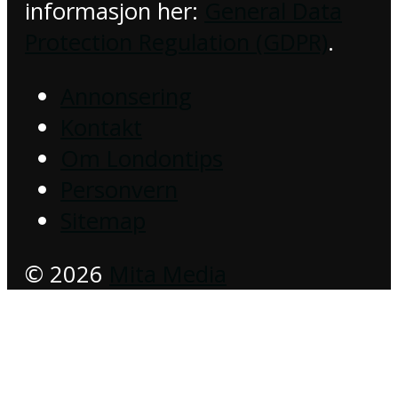
informasjon her:
General Data
Protection Regulation (GDPR)
.
Annonsering
Kontakt
Om Londontips
Personvern
Sitemap
© 2026
Mita Media