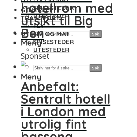
hotellrom med
SPISESTEDER
GENERELT
UTESTEDER
utsikt til Big
TRANSPORT
FLY
Ben
UTELIV OG MAT
Søk
Meny
SPISESTEDER
UTESTEDER
Sponset
Søk
Meny
Anbefalt:
Sentralt hotell
i London med
utrolig fint
basseng