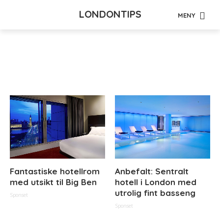
LONDONTIPS
MENY
Tag - varehus
Fantastiske hotellrom
Anbefalt: Sentralt
med utsikt til Big Ben
hotell i London med
utrolig fint basseng
Sponset
Sponset