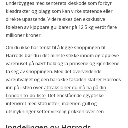
underbygges med senterets kleskode som forbyr
klesdrakter og plagg som kan virke støtende eller
direkte upassende. Videre økes den eksklusive
følelsen av kjøpbare gullbarer på 12,5 kg verdt flere
millioner kroner.
Om du ikke har tenkt til å legge shoppingen til
Harrods bør du i det minste stikke innom og oppleve
varehuset på nært hold og la prinsene og kjendisene
ta seg av shoppingen. Med det overveldende
vareutvalget og den barokke fasaden klatrer Harrods
inn på listen over
attraksjoner du må ha på din
London to-do-liste
. Det enestående egyptiske
interiøret med statuetter, malerier, gull og
utsmykninger setter virkelig prikken over i’en.
Inndelingen av Harrods