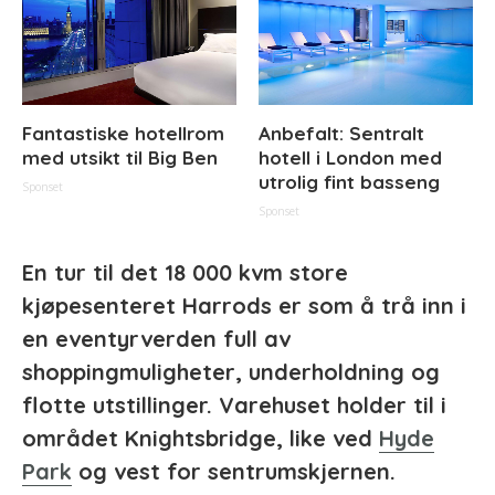
Fantastiske hotellrom
Anbefalt: Sentralt
med utsikt til Big Ben
hotell i London med
utrolig fint basseng
Sponset
Sponset
En tur til det 18 000 kvm store
kjøpesenteret Harrods er som å trå inn i
en eventyrverden full av
shoppingmuligheter, underholdning og
flotte utstillinger. Varehuset holder til i
området Knightsbridge, like ved
Hyde
Park
og vest for sentrumskjernen.