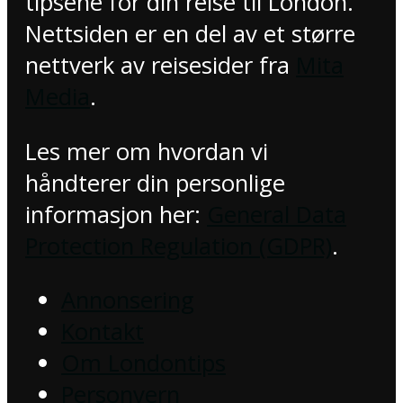
tipsene for din reise til London.
Nettsiden er en del av et større
nettverk av reisesider fra
Mita
Media
.
Les mer om hvordan vi
håndterer din personlige
informasjon her:
General Data
Protection Regulation (GDPR)
.
Annonsering
Kontakt
Om Londontips
Personvern