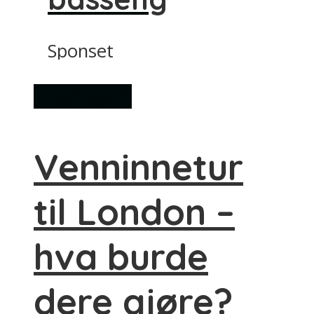
Sponset
Ting å gjøre
Venninnetur
til London –
hva burde
dere gjøre?