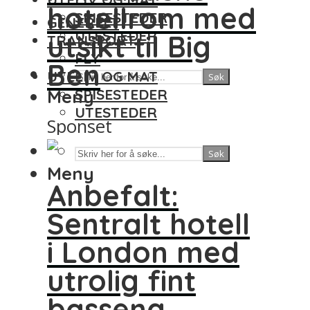
hotellrom med
SPISESTEDER
GENERELT
UTESTEDER
utsikt til Big
TRANSPORT
FLY
Ben
UTELIV OG MAT
Søk
Meny
SPISESTEDER
UTESTEDER
Sponset
Søk
Meny
Anbefalt:
Sentralt hotell
i London med
utrolig fint
basseng