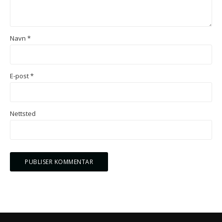
Navn
*
E-post
*
Nettsted