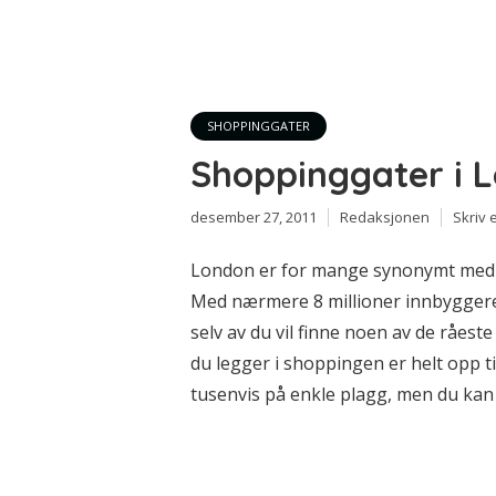
SHOPPINGGATER
Shoppinggater i 
desember 27, 2011
Redaksjonen
Skriv
London er for mange synonymt med s
Med nærmere 8 millioner innbyggere 
selv av du vil finne noen av de råes
du legger i shoppingen er helt opp til
tusenvis på enkle plagg, men du kan 