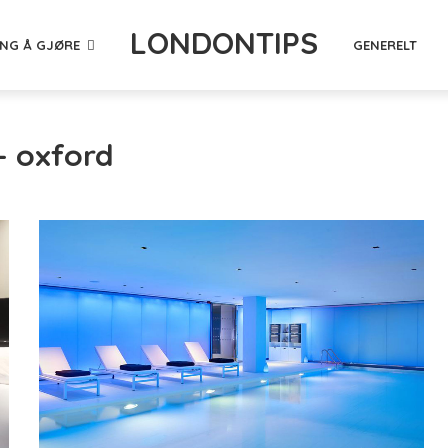
LONDONTIPS
ING Å GJØRE
GENERELT
- oxford