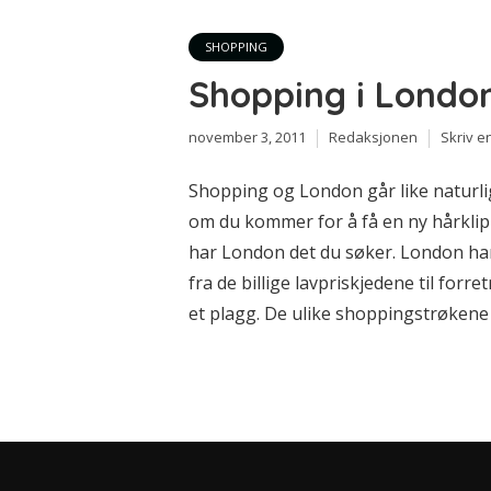
SHOPPING
Shopping i Londo
november 3, 2011
Redaksjonen
Skriv 
Shopping og London går like naturl
om du kommer for å få en ny hårklipp,
har London det du søker. London har 
fra de billige lavpriskjedene til fo
et plagg. De ulike shoppingstrøkene Et