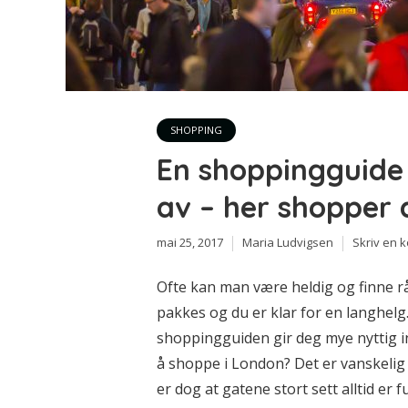
SHOPPING
En shoppingguide 
av – her shopper 
mai 25, 2017
Maria Ludvigsen
Skriv en 
Ofte kan man være heldig og finne råbi
pakkes og du er klar for en langhelg
shoppingguiden gir deg mye nyttig in
å shoppe i London? Det er vanskelig 
er dog at gatene stort sett alltid er ful