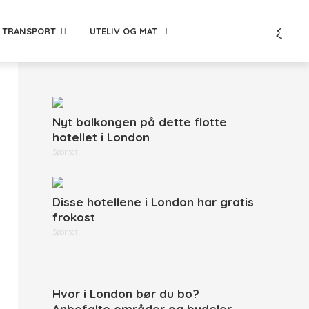
TRANSPORT
UTELIV OG MAT
Nyt balkongen på dette flotte
hotellet i London
Sponset
Disse hotellene i London har gratis
frokost
Sponset
Hvor i London bør du bo?
Anbefalte områder og bydeler