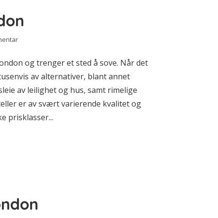
ndon
mentar
l London og trenger et sted å sove. Når det
usenvis av alternativer, blant annet
sleie av leilighet og hus, samt rimelige
ller er av svært varierende kvalitet og
e prisklasser...
London