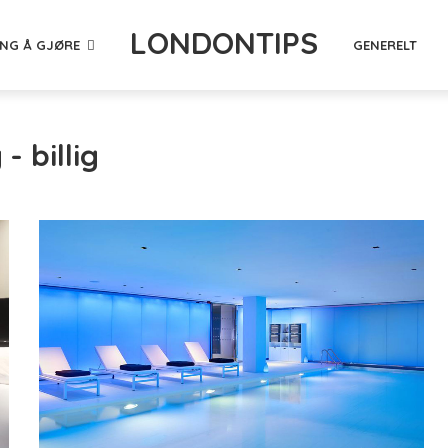
LONDONTIPS
ING Å GJØRE
GENERELT
- billig