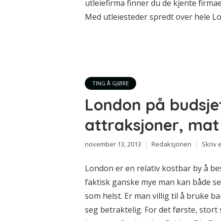
utleiefirma finner du de kjente firm
Med utleiesteder spredt over hele L
TING Å GJØRE
London på budsjett
attraksjoner, mat
november 13, 2013
Redaksjonen
Skriv
London er en relativ kostbar by å be
faktisk ganske mye man kan både se o
som helst. Er man villig til å bruke 
seg betraktelig. For det første, stort