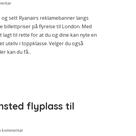
mentar
en og sett Ryanairs reklamebanner langs
 billettpriser på flyreise til London. Med
t lagt til rette for at du og dine kan nyte en
t uteliv i toppklasse. Velger du også
r kan du få...
sted flyplass til
en kommentar