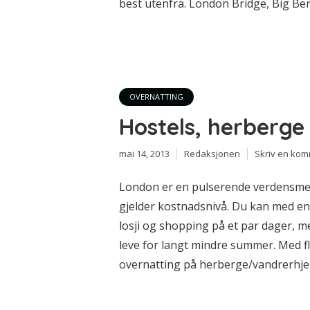
best utenfra. London Bridge, Big Be
OVERNATTING
Hostels, herberg
mai 14, 2013
Redaksjonen
Skriv en ko
London er en pulserende verdensmet
gjelder kostnadsnivå. Du kan med enk
losji og shopping på et par dager, m
leve for langt mindre summer. Med fly
overnatting på herberge/vandrerhjem,