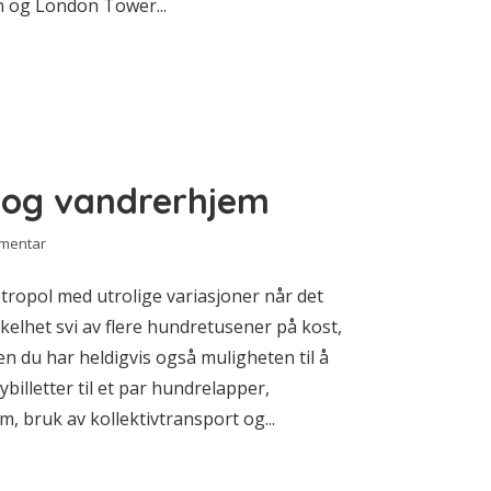
n og London Tower...
e og vandrerhjem
mmentar
ropol med utrolige variasjoner når det
elhet svi av flere hundretusener på kost,
en du har heldigvis også muligheten til å
billetter til et par hundrelapper,
 bruk av kollektivtransport og...